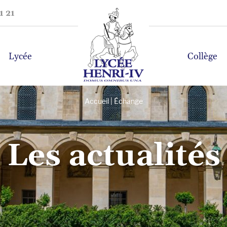
1 21
Lycée
Collège
Accueil
|
Échange
Les actualités