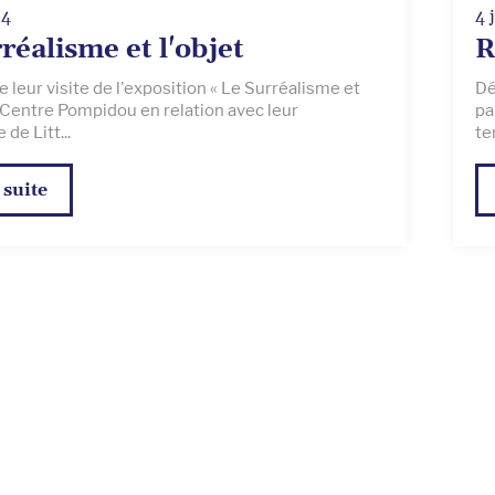
14
4 
réalisme et l'objet
R
de leur visite de l'exposition « Le Surréalisme et
Dé
u Centre Pompidou en relation avec leur
pa
de Litt...
te
 suite