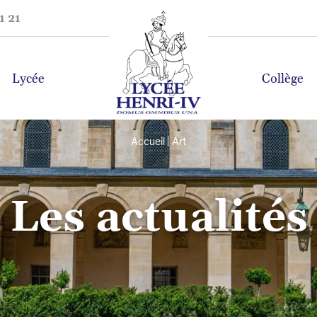
1 21
Lycée
Collège
Accueil
|
Art
Les actualités