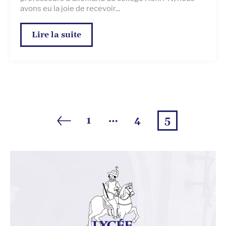
avons eu la joie de recevoir...
Lire la suite
…
1
4
5